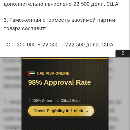
дополнительно начислено 22 500 долл. США.
3. Таможенная стоимость ввозимой партии
товара составит:
ТС = 200 000 + 22 500 = 222 500 долл. США.
1
Если на момент таможенного оформления
сумма прибыли, перечисляемой продавцу
неизвестна, метод по стоимости сделки с
ввозимым товаром не применяется
.
7
. лицензионные и иные подобные платежи за
использование объектов интеллектуальной
собственности (включая платежи за патенты,
товарные знаки, авторские права), которые