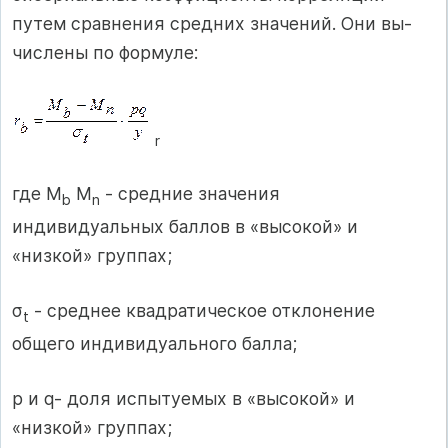
путем сравнения средних значений. Они вы­
числены по формуле:
r
где M
M
- средние значения
b
n
индивидуальных баллов в «высокой» и
«низкой» группах;
σ
- среднее квадратическое отклонение
t
общего индивидуального балла;
p и q- доля испытуемых в «высокой» и
«низкой» группах;