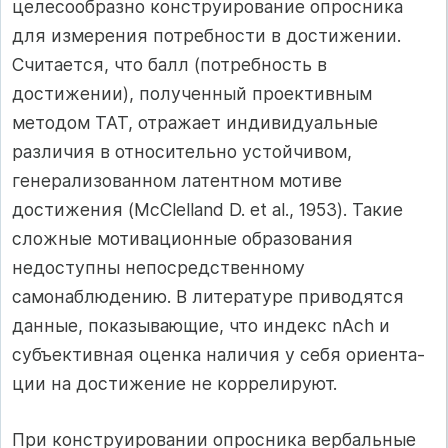
целесообразно конструирование опросника
для из­мерения потребности в достижении.
Считается, что балл (потребность в
достижении), полученный проективным
методом ТАТ, отражает ин­дивидуальные
различия в относительно устойчивом,
генерализован­ном латентном мотиве
достижения (McClelland D. et al., 1953). Такие
сложные мотивационные образования
недоступны непосредственно­му
самонаблюдению. В литературе приводятся
данные, показываю­щие, что индекс nAch и
субъективная оценка наличия у себя ориента­
ции на достижение не коррелируют.
При конструировании опросника вербальные