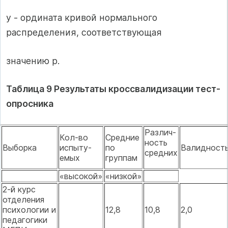
у - ордината кривой нормального
распределения, соответствующая
значению р.
Таблица 9 Результаты кроссвалидизации тест-
опросника
Различ­
Кол-во
Средние
ность
Выборка
испыту­
по
Валидност
средних
емых
группам
«высокой»
«низкой»
2-й курс
отделения
психологии и
12,8
10,8
2,0
педагогики