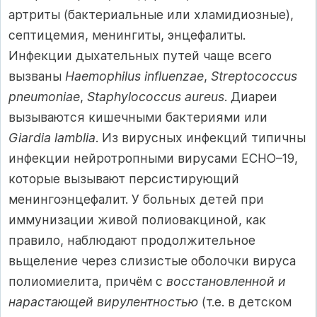
артриты (бактериальные или хламидиозные),
септицемия, менингиты, энцефалиты.
Инфекции дыхательных путей чаще всего
вызваны
Haemophilus influenzae
,
Streptococcus
pneumoniae
,
Staphylococcus aureus
. Диареи
вызываются кишечными бактериями или
Giardia lamblia
. Из вирусных инфекций типичны
инфекции нейротропными вирусами ECHO–19,
которые вызывают персистирующий
менингоэнцефалит. У больных детей при
иммунизации живой полиовакциной, как
правило, наблюдают продолжительное
вьщеление через слизистые оболочки вируса
полиомиелита, причём с
восстановленной и
нарастающей вирулентностью
(т.е. в детском