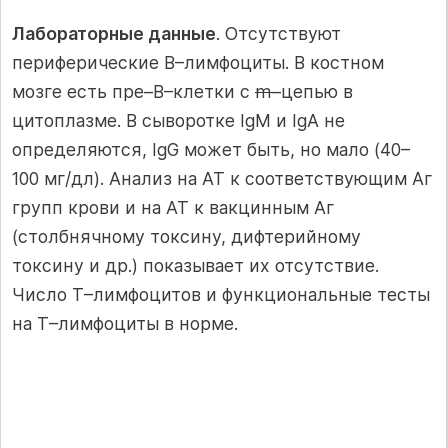
Лабораторные данные
. Отсутствуют
периферические B–лимфоциты. В костном
мозге есть пре–B–клетки с
m
–цепью в
цитоплазме. В сыворотке IgM и IgA не
определяются, IgG может быть, но мало (40–
100 мг/дл). Анализ на АТ к соответствующим Аг
групп крови и на АТ к вакцинным Аг
(столбнячному токсину, дифтерийному
токсину и др.) показывает их отсутствие.
Число T–лимфоцитов и функциональные тесты
на T–лимфоциты в норме.