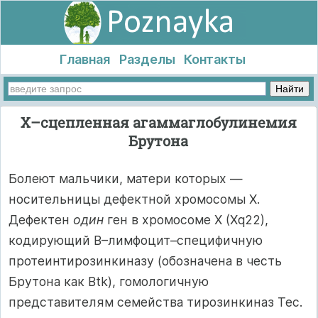
Главная
Разделы
Контакты
Х–сцепленная агаммаглобулинемия
Брутона
Болеют мальчики, матери которых —
носительницы дефектной хромосомы X.
Дефектен
один
ген в хромосоме X (Xq22),
кодирующий B–лимфоцит–специфичную
протеинтирозинкиназу (обозначена в честь
Брутона как Btk), гомологичную
представителям семейства тирозинкиназ Tec.