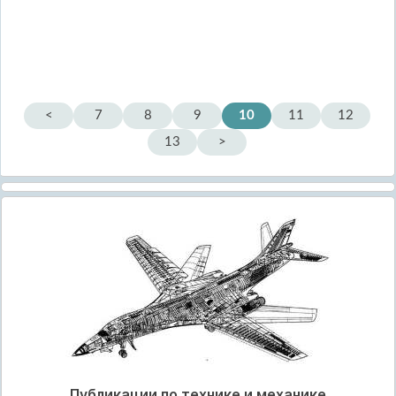
<
7
8
9
10
11
12
13
>
Публикации по технике и механике