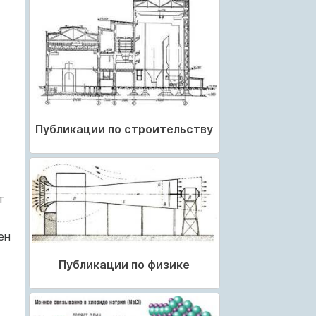
Публикации по строительству
т
ен
Публикации по физике