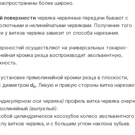
 распространены более широко.
й поверхности
червяка червячные передачи бывают с
олютными и нелинейчатыми червяками. Получение того
 у витков червяка зависит от способа нарезания.
ерхностей осуществляют на универсальных токарно-
нейная кромка резца воспроизводит эвольвентную,
хность.
установке прямолинейной кромки резца в плоскости,
с диаметром
d
. Левую и правую стороны витка нарезаю
h
ендикулярном оси червяка)
профиль витка червяка очерч
риволинейный
(выпуклый)
.
собой цилиндрическое косозубое колесо эвольвентного
лу витков червяка, и с большим углом наклона зубьев.