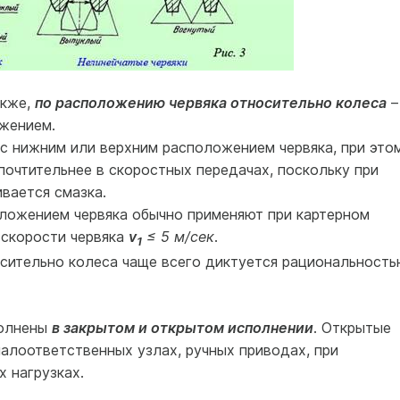
акже,
по расположению червяка относительно колеса
–
жением.
с нижним или верхним расположением червяка, при это
очтительнее в скоростных передачах, поскольку при
вается смазка.
ложением червяка обычно применяют при картерном
 скорости червяка
v
≤ 5 м/сек
.
1
сительно колеса чаще всего диктуется рациональность
полнены
в закрытом и открытом исполнении
. Открытые
алоответственных узлах, ручных приводах, при
 нагрузках.