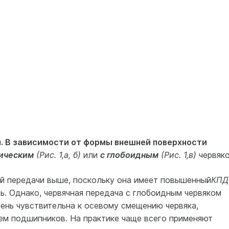
ч.
В зависимости от формы внешней поверхности
ическим
(Рис. 1,а, б)
или
с глобоидным
(Рис. 1,в)
червяко
й передачи выше, поскольку она имеет повышенный
КПД
. Однако, червячная передача с глобоидным червяком
чень чувствительна к осевому смещению червяка,
ем подшипников. На практике чаще всего применяют