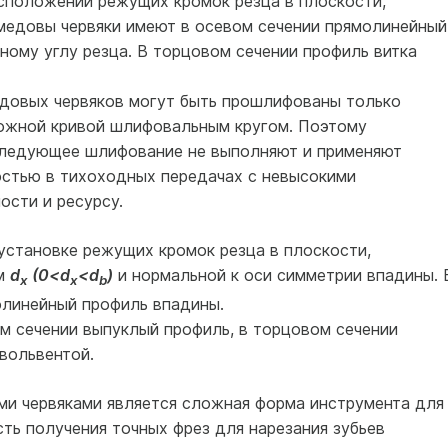
сположении режущих кромок резца в плоскости,
имедовы червяки имеют в осевом сечении прямолинейный
ному углу резца. В торцовом сечении профиль витка
довых червяков могут быть прошлифованы только
ожной кривой шлифовальным кругом. Поэтому
ледующее шлифование не выполняют и применяют
остью в тихоходных передачах с невысокими
ости и ресурсу.
установке режущих кромок резца в плоскости,
ом
d
(0<d
<d
)
и нормальной к оси симметрии впадины. 
x
x
b
олинейный профиль впадины.
м сечении выпуклый профиль, в торцовом сечении
вольвентой.
и червяками является сложная форма инструмента для
ть получения точных фрез для нарезания зубьев