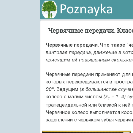
Червячные передачи. Кла
Червячные передачи.
Что такое "ч
винтовая передача, движение в кот
присущим ей повышенным скольже
Червячные передачи применяют для 
которых перекрещиваются в простра
90°
. Ведущим
(в большинстве случа
колесо с малым числом
(
z
= 1...4)
зу
1
трапецеидальной или близкой к ней 
Червячное колесо выполняется косо
зацеплении с червяком зубья червяч