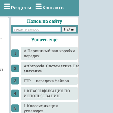
Разделы
Контакты
Поиск по сайту
-
Узнать еще
A Первичный вал коробки
передач
Arthropoda..Систематика.Насекомые.Морфол
ет
значение.
FTP — передача файлов
I. КЛАССИФИКАЦИЯ ПО
ИСПОЛЬЗОВАНИЮ.
I. Классификация
углеводов.