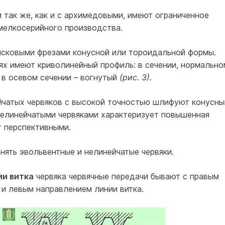
так же, как и с архимедовыми, имеют ограниченное
 мелкосерийного производства.
сковыми фрезами конусной или тороидальной формы.
иях имеют криволинейный профиль: в сечении, нормально
 в осевом сечении – вогнутый
(рис. 3)
.
йчатых червяков с высокой точностью шлифуют конусн
нелинейчатыми червяками характеризует повышенная
т перспективными.
ять эвольвентные и нелинейчатые червяки.
ии витка
червяка червячные передачи бывают с правым
и левым направлением линии витка.