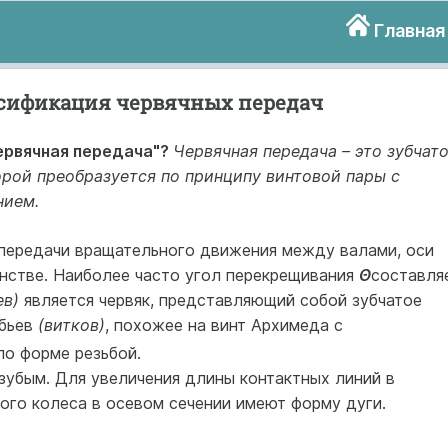
Главная
ссификация червячных передач
ервячная передача"?
Червячная передача – это зубчато
орой преобразуется по принципу винтовой пары с
нием.
передачи вращательного движения между валами, оси
нстве. Наиболее часто угол перекрещивания
Θ
составля
ев)
является червяк, представляющий собой зубчатое
бьев
(витков)
, похожее на винт Архимеда с
по форме резьбой.
зубым. Для увеличения длины контактных линий в
ного колеса в осевом сечении имеют форму дуги.