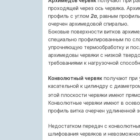
Архимедов червяк
получают при ра
проходящей через ось червяка. Арх
профиль с углом
2α
, равным профиль
очерчен архимедовой спиралью.
Боковые поверхности витков архиме
специально профилированным по сл
упрочняющую термообработку и пос
архимедовы червяки с низкой тверд
требованиями к нагрузочной способн
Конволютный червяк
получают при 
касательной к цилиндру с диаметр
этой плоскости червяки имеют прям
Конволютные червяки имеют в осево
профиль витка очерчен удлиненной э
Недостатком передач с конволютным
шлифования червяков и невозможнос