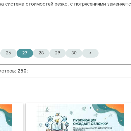
 система стоимостей резко, с потрясениями заменяетс
26
27
28
29
30
>
мотров:
250
;