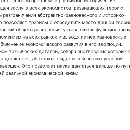
да к данной проблеме в различные исторические
дящая заслуга всех экономистов, развивающих теорию
м разграничении абстрактно-равновесного и историко-
о позволяет правильно определить место данной теори
авнений общего равновесия, устанавливая функциональн
ожением на всех рынках и выводя из нее равновесные
объяснение экономического развития в его эволюции.
нием технических деталей, совершенствование которых 
продолжаться, абстрактно-идеальный анализ условий
авершен. Это позволяет науке двигаться дальше по пут
й реальной экономической жизни.