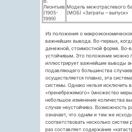
В.
Леонтьев
Модель межотраслевого б
(1905-
(МОБ) «Затраты – выпуск»
1999)
Из положения о макроэкономическо
важнейших вывода. Во-первых, когда
денежной, стоимостной форме. Во-в
устойчивым. Это положение можно 
иллюстрирует важнейшие выводы ан
подавляющего большинства случаев
осуществляется плавно, эта система
системы. Однако нельзя исключить 
«пренебрежимого» (множество меры н
небольшое изменение количества выз
случае неустойчиво. Возможность р
означает, что одним и тем же исхо
соответствовать несколько систем р
раз составляет содержание «катаст