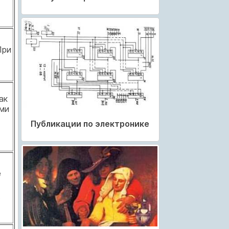
При
ак
ми
Публикации по электронике
е
ь