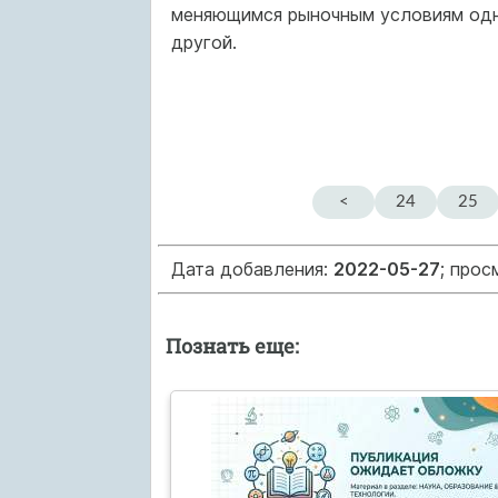
меняющимся рыночным условиям одна
другой.
<
24
25
Дата добавления:
2022-05-27
; прос
Познать еще: