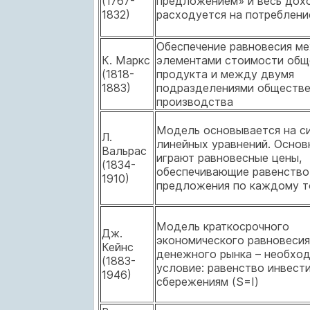
(1767-
предложением» и весь дох
1832)
расходуется на потреблени
Обеспечение равновесия м
К. Маркс
элементами стоимости общ
(1818-
продукта и между двумя
1883)
подразделениями обществе
производства
Модель основывается на с
Л.
линейных уравнений. Основ
Вальрас
играют равновесные цены,
(1834-
обеспечивающие равенство
1910)
предложения по каждому т
Модель краткосрочного
Дж.
экономического равновесия
Кейнс
денежного рынка – необхо
(1883-
условие: равенство инвест
1946)
сбережениям (S=I)