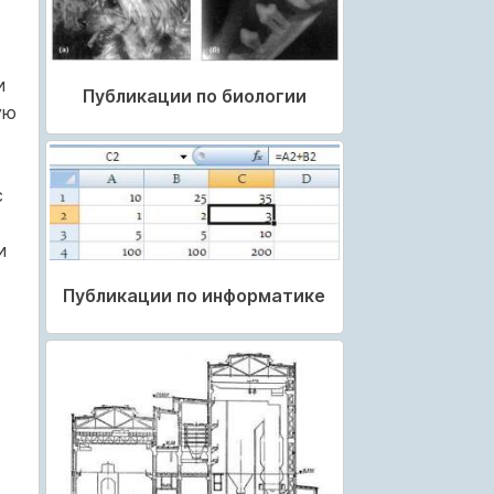
и
Публикации по биологии
ую
с
и
Публикации по информатике