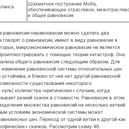
Шахматное построение Моба,
аланса
обеспечивающее отраслевое, межотраслев
и общее равновесие
м равновесии-неравновесии можно сделать два
 говорят о равновесии, имеют в виду равновесие в
торых, макроэкономическое равновесие не является
проиллюстрировать с помощью теории катастроф. Она
ализа общего равновесия следующим образом. Для
 изменение равновесной системы относительных цен
 устойчива, и близко от нее нет другой равновесной
возможности существования некоторого
уль) количества «критических» случаев, когда
ывает резкий скачок в стоимости. Равновесие в этом
азделения множества равновесий на несколько ветвей
дным условиям экономической системы может
авновесных цен. Переход от одной ветви к другой как
рофических» скачков. Рассмотрим схему 46.