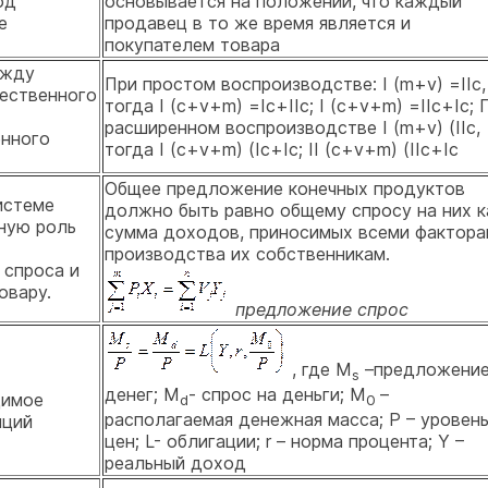
од
основывается на положении, что каждый
е
продавец в то же время является и
покупателем товара
ежду
При простом воспроизводстве: I (m+v) =IIc,
ественного
тогда I (c+v+m) =Ic+IIc; I (c+v+m) =IIc+Ic; 
расширенном воспроизводстве I (m+v) (IIc,
нного
тогда I (c+v+m) (Ic+Ic; II (c+v+m) (IIc+Ic
Общее предложение конечных продуктов
истеме
должно быть равно общему спросу на них к
ную роль
сумма доходов, приносимых всеми фактора
производства их собственникам.
 спроса и
овару.
предложение спрос
, где M
–предложени
s
денег; M
- спрос на деньги; M
–
димое
d
0
располагаемая денежная масса; P – уровен
иций
цен; L- облигации; r – норма процента; Y –
реальный доход