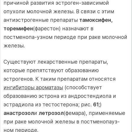
причиной развития эстроген-зависимой
опухоли молочной железы. В связи с этим
антиэстрогенные препараты
тамоксифен,
торемифен
(фарестон) назначают в
постменопа-узном периоде при раке молочной
железы.
Существуют лекарственные препараты,
которые препятствуют образованию
эстрогенов. К таким препаратам относятся
ингибиторы ароматазы
(способствует
образованию эстрона из андростендиола и
эстрадиола из тестостерона; рис.
61;
)
анастрозол
и
летрозол
(фемара), применяемые
при раке молочной железы в постменопауз-
ном периоде.