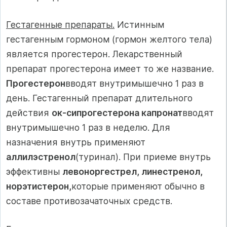
Гестагенные препараты.
Истинным
гестагенным гормоном (гормон желтого тела)
является прогестерон. Лекарственный
препарат прогестерона имеет то же название.
Прогестерон
вводят внутримышечно 1 раз в
день. Гестагенный препарат длительного
действия
ок-сипрогестерона капронат
вводят
внутримышечно 1 раз в неделю. Для
назначения внутрь применяют
аллилэстренол
(туринал). При приеме внутрь
эффективны
левоноргестрел, линестренол,
норэтистерон,
которые применяют обычно в
составе противозачаточных средств.