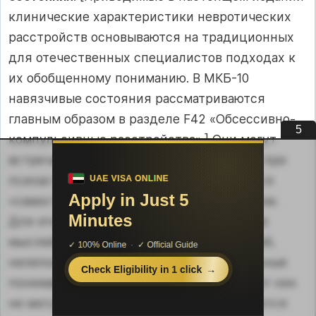
клинические характеристики невротических
расстройств основываются на традиционных
для отечественных специалистов подходах к
их обобщенному пониманию. В МКБ-10
навязчивые состояния рассматриваются
главным образом в разделе F42 «Обсессивно-
4
компульсивные расстройства».] Они могут
встречаться как при неврастении, так и при
психастении, но в ряде случаев являются
«самостоятельным» симптомокомплексом.
Для этого невроза характерно появление
мыслей, воспоминаний, страхов, желаний,
нелепость и нереальность которых больные
понимают, но избавиться, «отвязаться» от них
не могут. В этой связи постепенно меняется