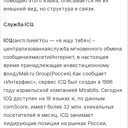
помощью этого языка, описывается не их
внешний вид, но структура и связи.
Служба ICQ
ICQ
(англ.
IseekYou
— «я ищу тебя») –
централизованнаяслужба мгновенного обмена
сообщениямисетиИнтернет, в настоящее
время принадлежащая инвестиционному
фондуMail.ru Group(Россия).Как сообщает
«Интерфакс», сервис ICQ был создан в 1996
году израильской компанией Mirabilis. Сегодня
ICQ доступен на 16 языках и, по данным
comScore, имеет более 32 млн. уникальных
посетителей в месяц. ICQ занимает
лидирующие позиции на рынках России,