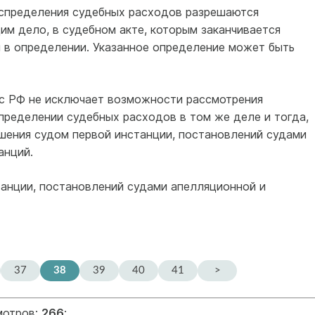
аспределения судебных расходов разрешаются
м дело, в судебном акте, которым заканчивается
и в определении. Указанное определение может быть
с РФ не исключает возможности рассмотрения
пределении судебных расходов в том же деле и тогда,
ешения судом первой инстанции, постановлений судами
анций.
танции, постановлений судами апелляционной и
37
38
39
40
41
>
мотров:
266
;