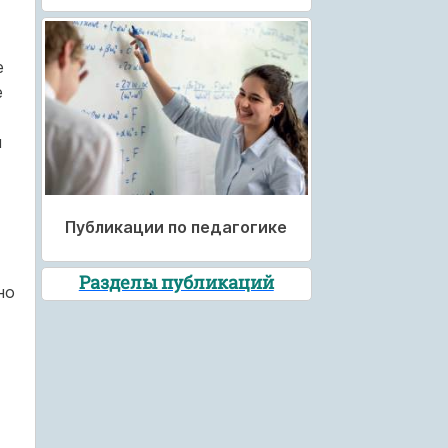
е
е
м
Публикации по педагогике
Разделы публикаций
но