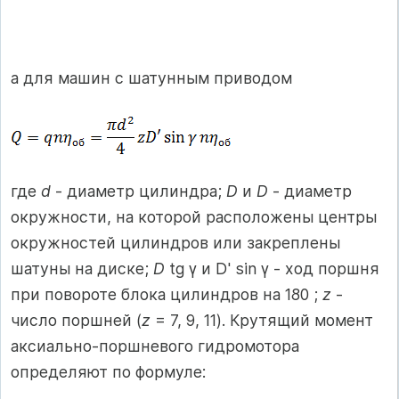
а для машин с шатунным приводом
где
d
- диаметр цилиндра;
D
и
D
- диаметр
окружности, на которой расположены центры
окружностей цилиндров или закреплены
шатуны на диске;
D
tg γ и D' sin γ - ход поршня
при повороте блока цилиндров на 180 ;
z
-
число поршней (
z
= 7, 9, 11). Крутящий момент
аксиально-поршневого гидромотора
определяют по формуле: