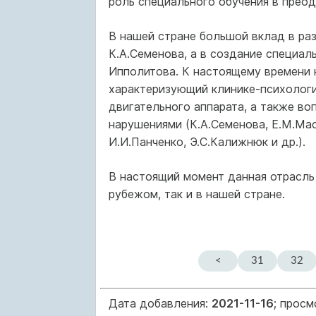
роль специального обучения в прео
В нашей стране большой вклад в ра
К.А.Семенова, а в создание специал
Ипполитова. К настоящему времени 
характеризующий клинике-психологи
двигательного аппарата, а также во
нарушениями (К.А.Семенова, Е.М.Мас
И.И.Панченко, Э.С.Калижнюк и др.).
В настоящий момент данная отрасль 
рубежом, так и в нашей стране.
<
31
32
Дата добавления:
2021-11-16
; просм