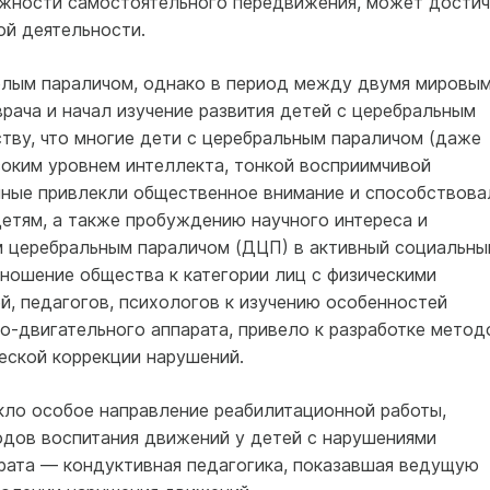
жности самостоятельного передвижения, может достич
ой деятельности.
лым параличом, однако в период между двумя мировы
рача и начал изучение развития детей с церебральным
тву, что многие дети с церебральным параличом (даже
оким уровнем интеллекта, тонкой восприимчивой
нные привлекли общественное внимание и способствова
етям, а также пробуждению научного интереса и
м церебральным параличом (ДЦП) в активный социальны
тношение общества к категории лиц с физическими
й, педагогов, психологов к изучению особенностей
о-двигательного аппарата, привело к разработке метод
еской коррекции нарушений.
никло особое направление реабилитационной работы,
одов воспитания движений у детей с нарушениями
рата — кондуктивная педагогика, показавшая ведущую