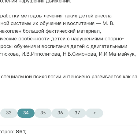
долении нарушения движений.
зработку методов лечения таких детей внесла
ьной системы их обучения и воспитания — М. В.
накоплен большой фактический материал,
ческие особенности детей с нарушениями опорно-
просы обучения и воспитания детей с двигательными
тюкова, И.В.Ипполитова, Н.В.Симонова, И.И.Ма-майчук,
специальной психологии интенсивно развивается как з
33
34
35
36
37
>
отров:
861
;