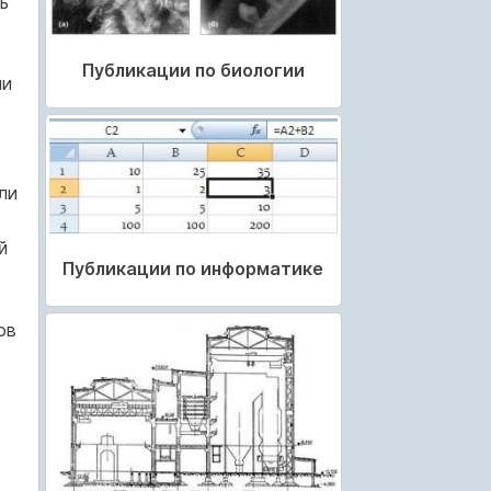
ь
Публикации по биологии
ми
ли
й
Публикации по информатике
ов