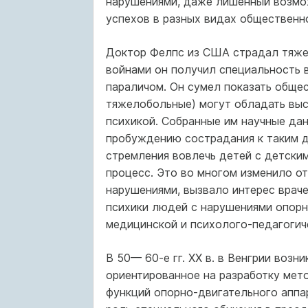
нарушениями, даже лишенный возмо
успехов в разных видах общественн
Доктор Фелпс из США страдал тяже
войнами он получил специальность в
параличом. Он сумел показать общес
тяжелобольные) могут обладать выс
психикой. Собранные им научные да
пробуждению сострадания к таким д
стремления вовлечь детей с детски
процесс. Это во многом изменило о
нарушениями, вызвало интерес враче
психики людей с нарушениями опорн
медицинской и психолого-педагогич
В 50— 60-е гг. XX в. в Венгрии воз
ориентированное на разработку мет
функций опорно-двигательного аппа