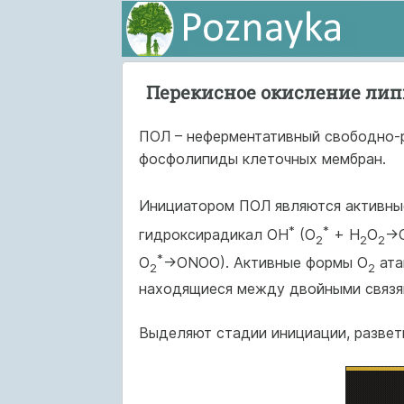
Перекисное окисление лип
ПОЛ – неферментативный свободно-р
фосфолипиды клеточных мембран.
Инициатором ПОЛ являются активные
*
*
гидроксирадикал ОН
(О
+ Н
О
→
2
2
2
*
О
→ОNОО). Активные формы О
ата
2
2
находящиеся между двойными связя
Выделяют стадии инициации, развет