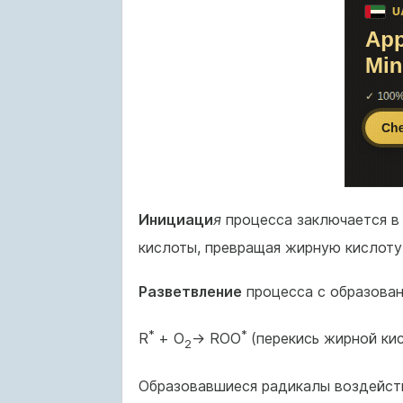
Инициаци
я
процесса заключается в
кислоты, превращая жирную кислоту
Разветвление
процесса с образован
*
*
R
+ О
→ RОО
(перекись жирной ки
2
Образовавшиеся радикалы воздейст