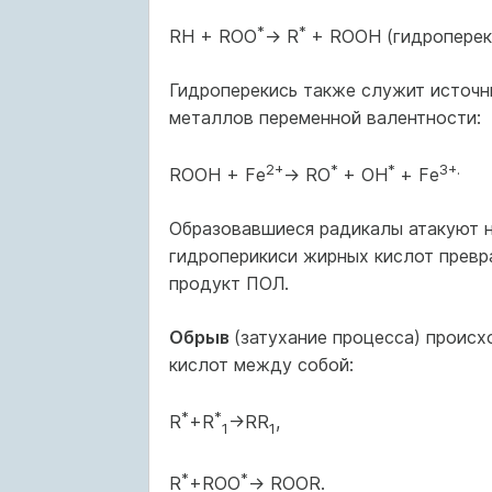
*
*
RН + RОО
→ R
+ RООН (гидроперек
Гидроперекись также служит источн
металлов переменной валентности:
2+
*
*
3+.
RООН + Fе
→ RО
+ ОН
+ Fе
Образовавшиеся радикалы атакуют н
гидроперикиси жирных кислот прев
продукт ПОЛ.
Обрыв
(затухание процесса) проис
кислот между собой:
*
*
R
+R
→RR
,
1
1
*
*
R
+RОО
→ RООR.