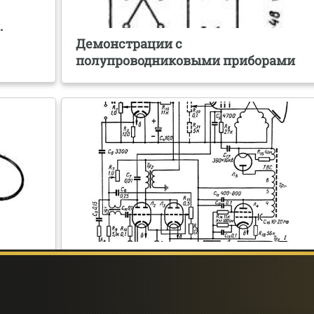
.
Демонстрации с
полупроводниковыми приборами
Осциллограф из неполноценного
кинескопа