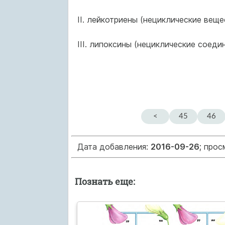
II. лейкотриены (нециклические веще
III. липоксины (нециклические соедин
<
45
46
Дата добавления:
2016-09-26
; про
Познать еще: