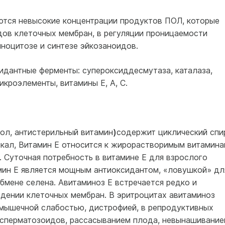
ются невысокие концентрации продуктов ПОЛ, которые
ов клеточных мембран, в регуляции проницаемости
иноцитозе и синтезе эйкозаноидов.
дантные ферменты: супероксиддесмутаза, каталаза,
кроэлементы, витамины Е, А, С.
ол, антистерильный витамин
)
содержит циклический спи
кал, Витамин Е относится к жирорастворимым витамина
 Суточная потребность в витамине Е для взрослого
амин Е является мощным антиоксидантом, «ловушкой» дл
бмене селена. Авитаминоз Е встречается редко и
дении клеточных мембран. В эритроцитах авитаминоз
 мышечной слабостью, дистрофией, в репродуктивных
 сперматозоидов, рассасыванием плода, невынашивание