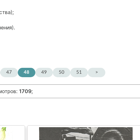
ства);
ения).
47
48
49
50
51
>
смотров:
1709
;