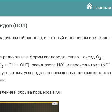
Главная
идов (ПОЛ)
адикальный процесс, в который в основном вовлекают
-.
 радикальные формы кислорода: супер - оксид О
,
2
*
*
*
О
+ ОН + ОН
), оксид азота NО
, и пероксинитрил (NO
2
куют атомы углерода в ненасыщенных жирных кислотах
ми.
вления и обрыва процесса ПОЛ