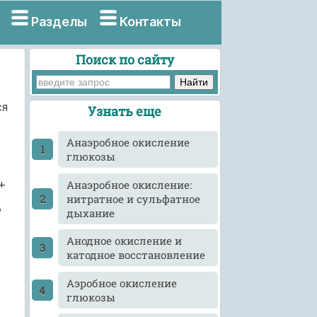
Разделы
Контакты
Поиск по сайту
ся
Узнать еще
Анаэробное окисление
глюкозы
+
Анаэробное окисление:
нитратное и сульфатное
,
дыхание
Анодное окисление и
катодное восстановление
Аэробное окисление
глюкозы