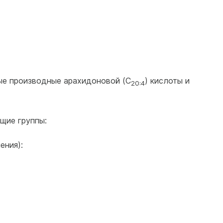
ые производные арахидоновой (С
) кислоты и
20:4
щие группы:
ения):