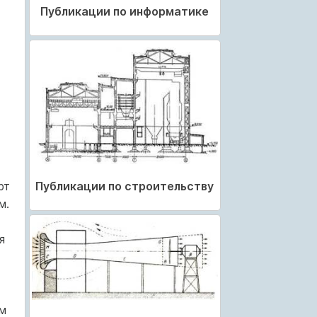
Публикации по информатике
Публикации по строительству
рт
м.
я
м