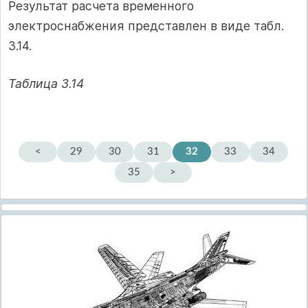
Результат расчета временного
электроснабжения представлен в виде табл.
3.14.
Таблица 3.14
<
29
30
31
32
33
34
35
>