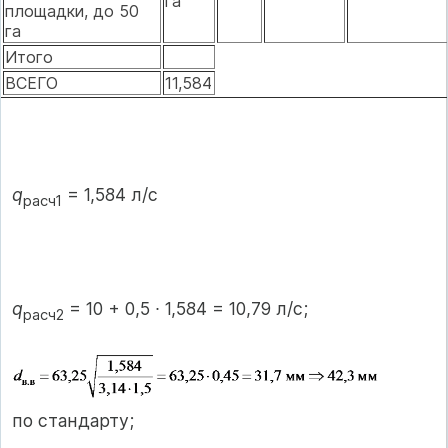
га
площадки, до 50
га
Итого
ВСЕГО
11,584
q
= 1,584 л/с
расч1
q
= 10 + 0,5 ∙ 1,584 = 10,79 л/с;
расч2
по стандарту;