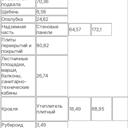
70,36
подвала
Щебень
6,58
Опалубка
24,82
Надземная
Стеновые
64,57
172,1
часть
панели
Плиты
перекрытий и
80,82
покрытий
Лестничные
площадки,
марши,
балконы,
26,74
санитарно-
технические
кабины
Утеплитель
Кровля
18,49
68,95
плитный
Рубероид
3,49