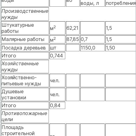
воды
во
воды, л
потребления
Производственные
нужды
Штукатурные
2
62,21
1,5
м
работы
2
Малярные работы
87,85
0,7
1,5
м
Посадка деревьев
шт
1150,0
1,50
Итого
0,744
Хозяйственные
нужды
Хозяйственно-
чел.
питьевые нужды
Душевые
чел.
установки
Итого
0,84
Противопожарные
цели
Площадь
строительной