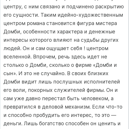
центру, с ним связано и подчинено раскрытию
его сущности. Та­ким идейно-художественным
центром романа становится фигура мистера
Домби, особенности характера и денежные
интересы ко­торого влияют на судьбы других
людей. Он и сам ощущает себя ! центром
вселенной. Впрочем, речь здесь идет не
столько о Домби, сколько о фирме «Домби и
сын». И это не случайно. В своих близ­ких
Домби видит лишь послушных исполнителей
его воли, покор­ных служителей фирмы. Он и
сам уже давно перестал быть че­ловеком, а
превратился в деловой механизм. Если что-то
и спо­собно пробудить его интерес, то это —
деньги. Лишь богатство спо­собен он ценить и