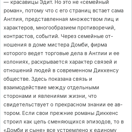
— красавицы Эдит. Но это не «семейный
роман», потому что с его страниц встает са­ма
Англия, представленная множеством лиц и
характеров, многообразием противоречий,
контрастов, событий. Через семейные от­
ношения в доме мистера Домби, фирма
которого ведет торговые дела в Англии и ее
колониях, раскрывается характер связей и
отношений людей в современном Диккенсу
обществе. Здесь пока­зана связь и
взаимодействие между отдельными
сторонами и яв­лениями жизни, что
свидетельствует о прекрасном знании ее ав­
тором. Если свои прежние романы Диккенс
строил как цепь сменяю­щихся эпизодов, то в
«Домби и сыне» все устремлено к единому