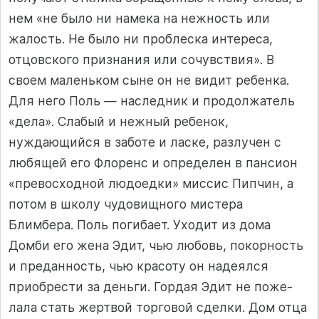
нем «не было ни намека на нежность или
жалость. Не было ни проблеска интере­са,
отцовского признания или сочувствия». В
своем маленьком сы­не он не видит ребенка.
Для него Поль — наследник и продолжа­тель
«дела». Слабый и нежный ребенок,
нуждающийся в заботе и ласке, разлучен с
любящей его Флоренс и определен в пансион
«превосходной людоедки» миссис Пипчин, а
потом в школу чу­довищного мистера
Блимбера. Поль погибает. Уходит из дома
Домби его жена Эдит, чью любовь, покорность
и преданность, чью красоту он надеялся
приобрести за деньги. Гордая Эдит не поже­
лала стать жертвой торговой сделки. Дом отца