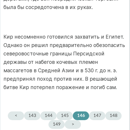
была бы сосредоточена в их руках.
Кир несомненно готовился захватить и Египет.
Однако он решил предварительно обезопасить
северо­восточные границы Персидской
державы от набегов кочевых племен
массагетов в Средней Азии и в 530 г. до н. э.
предпринял поход против них. В решающей
битве Кир потерпел поражение и погиб сам.
<
143
144
145
146
147
148
149
>