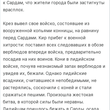
к Сардам, что жители города были застигнуты
врасплох.
Крез вывел свое войско, состоявшее из
вооруженной копьями конницы, на равнину
перед Сардами. Кир прибег к военной
хитрости: поставил всех следовавших в обозе
верблюдов впереди войска, предварительно
посадив на них воинов. Кони в лидийском
войске, почуяв незнакомый запах верблюдов и
увидев их, бежали. Однако лидийские
всадники, считавшиеся непобедимыми, не
растерялись, соскочили с коней и стали
сражаться пешими. Произошла жестокая
битва, в которой силы были неравны.
Лидийцам пришлось бежать в Сарды, осада