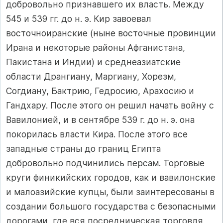
добровольно признавшего их власть. Между
545 и 539 гг. до н. э. Кир завоевал
восточноиранские (ныне восточные провинции
Ирана и некоторые районы Афганистана,
Пакистана и Индии) и среднеазиатские
области Дрангиану, Маргиану, Хорезм,
Согдиану, Бактрию, Гедросию, Арахосию и
Гандхару. После этого он решил начать войну с
Вавилонией, и в сентябре 539 г. до н. э. она
покорилась власти Кира. После этого все
западные страны до границ Египта
добровольно подчинились персам. Торговые
круги финикийских городов, как и вавилонские
и малоазийские купцы, были заинтересованы в
создании большого государства с безопасными
дорогами, где вся посредническая торговля