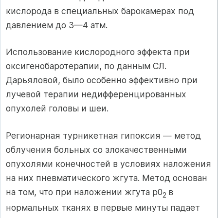
кислорода в специальных барока­мерах под
давлением до 3—4 атм.
Использование кислородного эффекта при
оксигенобаротерапии, по дан­ным СЛ.
Дарьяловой, было особенно эффективно при
лучевой терапии не­дифференцированных
опухолей головы и шеи.
Регионарная турникетная гипоксия — метод
облучения больных со злока­чественными
опухолями конечностей в условиях наложения
на них пнев­матического жгута. Метод основан
на том, что при наложении жгута р0
в
2
нормальных тканях в первые минуты падает