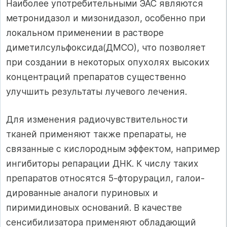
Наиболее употребитель­ными ЭАС являются
метронидазол и мизонидазол, особенно при
локальном применении в растворе
диметилсульфоксида(ДМСО), что позволяет
при со­здании в некоторых опухолях высоких
концентраций препаратов сущест­венно
улучшить результаты лучевого лечения.
Для изменения радиочувствительности
тканей применяют также пре­параты, не
связанные с кислородным эффектом, например
ингибиторы ре­парации ДНК. К числу таких
препаратов относятся 5-фторурацил, галои-
дированные аналоги пуриновых и
пиримидиновых оснований. В качестве
сенсибилизатора применяют обладающий