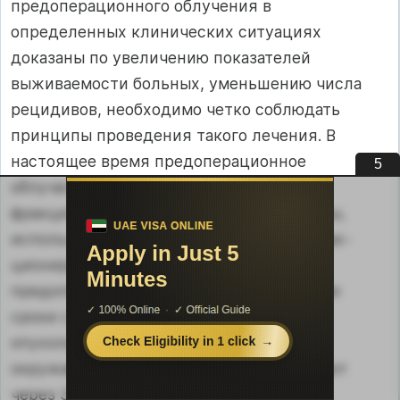
предоперационного облучения в
определенных клинических ситуациях
доказаны по увеличению пока­зателей
выживаемости больных, уменьшению числа
рецидивов, необхо­димо четко соблюдать
принципы проведения такого лечения. В
настоящее время предоперационное
4
облучение проводят укрупненными
фракциями при дневном дроблении дозы,
используются схемы динамического фрак­
ционирования, что позволяет провести
предоперационное облучение в ко­роткие
сроки с интенсивным воздействием на
опухоль с относительным щажением
окружающих тканей. Операцию назначают
через 3—5 дней пос­ле интенсивно-