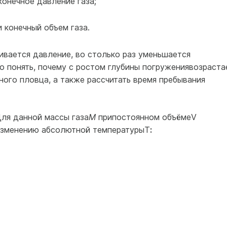
 конечное давление газа;
и конечный объем газа.
ивается давление, во столько раз уменьшается
о понять, почему с ростом глубины погружениявозраста
го пловца, а также рас­считать время пребывания
Для данной массы газа
М
припостоянном объёмеV
изменению абсолютной температурыТ
: