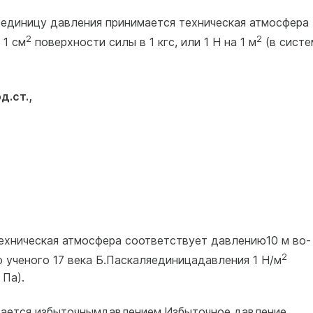
 единицу давления принимается техническая атмосфера
2
2
 1 см
поверх­ности силы в 1 кгс, или 1 Н на 1 м
(в систе
д.ст.,
техническая атмосфера соответствует давлению10 м во­
2
о ученого 17 века Б.Паскаляединицадавления 1 Н/м
 Па).
вается избыточнымдавлением
.
Избыточное давление