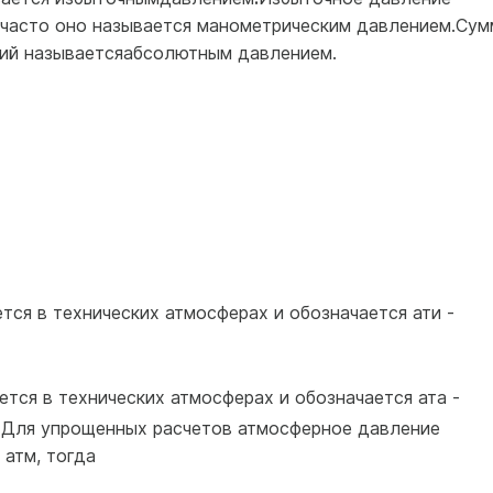
 часто оно на­зывается манометрическим давлением.Сум
ий называетсяабсолют­ным давлением.
ется в технических атмосферах и обозначается ати -
тся в технических атмос­ферах и обозначается ата -
).Для упрощенных расчетов ат­мосферное давление
 атм, тогда