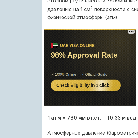
столбом ртути высотой 760мм или с
2
давлению на 1 см
поверхности с сил
физической атмосферы (атм).
1 атм = 760 мм рт.ст. = 10,33 м вод.
Атмосферное давление (барометричес