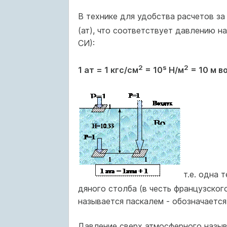
В технике для удобства расчетов за
(ат), что соответствует давлению на
СИ):
2
s
2
1 ат = 1 кгс/см
= 10
Н/м
= 10 м во
т.е. одна 
дяного столба (в честь французског
называется паскалем - обозначается
Давление сверх атмосферного назы