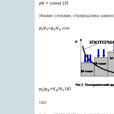
pV = const (3)
Иными словами, справедливы равен
p
V
=p
V
или
1
1
2
2
p
/p
=V
/V
(4)
1
2
2
1
где: