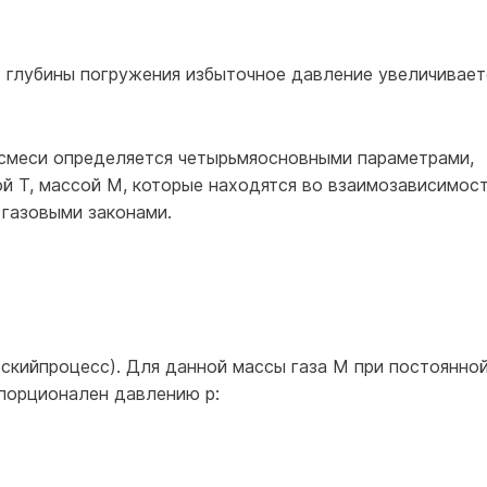
в глубины погружения избыточное давление увеличивает
 смеси определяется четырьмяосновными параметрами,
й Т, массой М, которые находятся во взаимозависимост
газовыми законами.
скийпроцесс). Для данной массы газа М при постоянно
порционален давлению р: