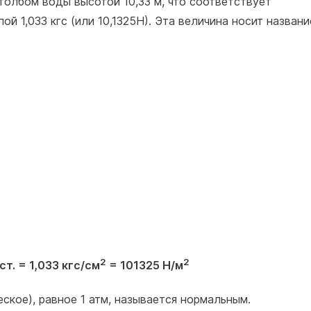
толбом воды высотой 10,33 м, что соответствует
ой 1,033 кгс (или 10,1325Н). Эта величина носит названи
2
2
ст. = 1,033 кгс/см
= 101325 Н/м
кое), равное 1 атм, называ­ется нормальным.