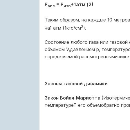
Р
= Р
+1атм (2)
абс
изб
Таким образом, на каждые 10 метро
2
на1 атм (1кгс/см
).
Состояние любого газа или газовой
объемом V,давлением р, температуро
определяемой рассмот­ренныминиже 
Законы газовой динамики
Закон Бойля-Мариотта.
(Изотермиче
температуреТ его объемобратно про