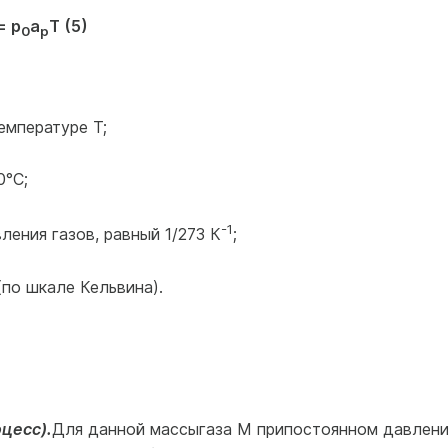
= p
a
T (5)
0
p
емпературе Т;
0°С;
-1
ения газов, равный 1/273 К
;
(по шкале Кельвина).
цесс).
Для данной массыгаза М припостоянном давлен