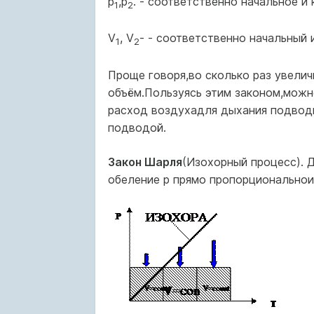
р
,р
. - соответственно началь­ное и
1
2
V
, V
- - соответственно началь­ный 
1
2
Проще говоря,во сколько раз увелич
объём.Пользу­ясь этим законом,можн
расход воздухадля дыхания подводно
подводой.
Закон Шарля
(Изохорный процесс). 
обеление р прямо пропорционально