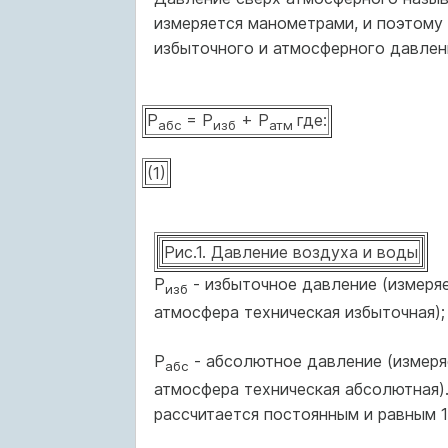
измеряется манометрами, и поэтому
избыточного и атмосферного давлен
Р
= Р
+ Р
где:
абс
изб
атм
(1)
Рис.1. Давление воздуха и воды
Р
- избыточное давление (из­меря
изб
атмос­фера техническая избыточная);
Р
- абсолютное давление (измеряе
абс
атмос­фера техническая абсолютная
рассчитается постоянным и равным 1