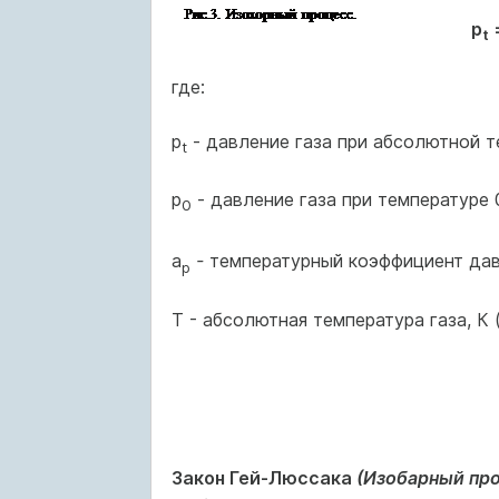
p
t
где:
p
- давление газа при абсолют­ной т
t
р
- давление газа при темпе­ратуре 
0
a
-
температурный коэффициент давл
p
Т - абсолютная температура газа, К 
Закон Гей-Люссака
(Изобарный про