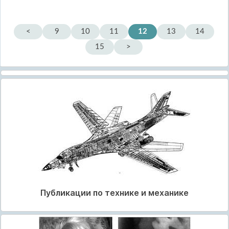
<
9
10
11
12
13
14
15
>
Публикации по технике и механике