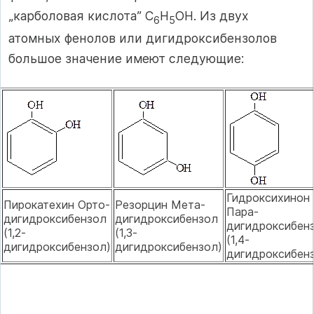
„карболовая кислота” C
H
OH. Из двух
6
5
атомных фенолов или дигидроксибензолов
большое значение имеют следующие:
Гидроксихинон
Пирокатехин Орто-
Резорцин Мета-
Пара-
дигидроксибензол
дигидроксибензол
дигидроксибен
(1,2-
(1,3-
(1,4-
дигидроксибензол)
дигидроксибензол)
дигидроксибен