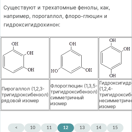
Существуют и трехатомные фенолы, как,
например, порогаллол, флоро-глюцин и
гидроксигидрохинон:
Гидроксигидр
Флороглюцин (1,3,5-
Пирогаллол (1,2,3-
(1,2,4-
тригидроксибензол)
тригидроксибензол)
тригидроксиб
симметричный
рядовой изомер
несимметрич
изомер
изомер
<
10
11
12
13
14
15