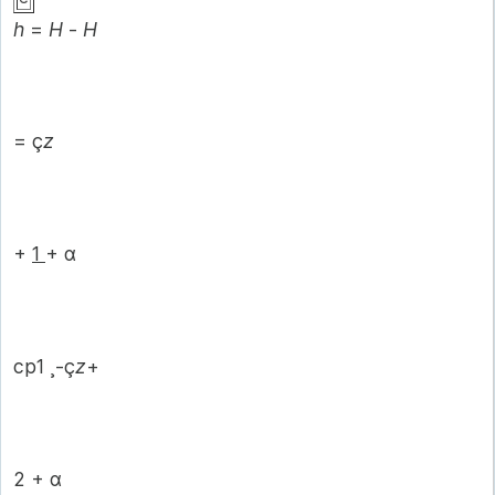
h
=
H
-
H
= ç
z
+
1
+ α
ср1 ¸-ç
z
+
2 + α