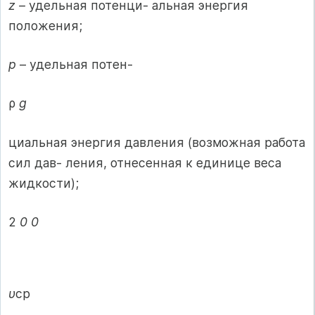
z –
удельная потенци- альная энергия
положения;
p
– удельная потен-
ρ
g
циальная энергия давления (возможная работа
сил дав- ления, отнесенная к единице веса
жидкости);
2
0 0
υ
ср