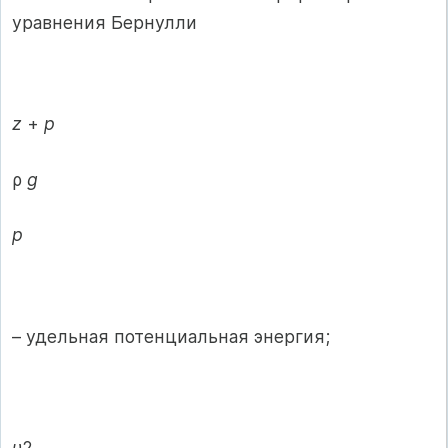
уравнения Бернулли
z
+
p
ρ
g
p
– удельная потенциальная энергия;
υ
2