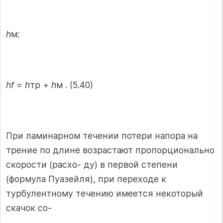
h
м:
hf
=
h
тр +
h
м . (5.40)
При ламинарном течении потери напора на
трение по длине возрастают пропорционально
скорости (расхо- ду) в первой степени
(формула Пуазейля), при переходе к
турбулентному течению имеется некоторый
скачок со-