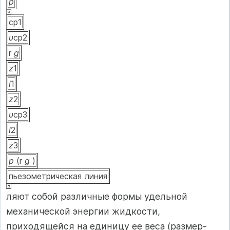
p
ср1
υ
ср2
r
g
z
1
l
1
z
2
υ
ср3
l
2
z
3
p
(r
g
)
пьезометрическая линия
ляют собой различные формы удельной
механической энергии жидкости,
приходящейся на единицу ее веса (размер-