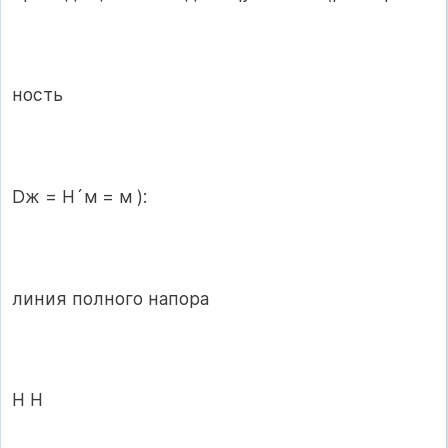
ность
Dж = H´м = м ):
линия полного напора
H H