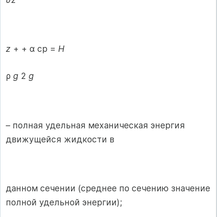
z
+ + α ср =
H
ρ
g
2
g
– полная удельная механическая энергия
движущейся жидкости в
данном сечении (среднее по сечению значение
полной удельной энергии);