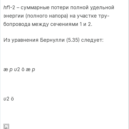
hf
1-2
–
суммарные потери полной удельной
энергии (полного напора) на участке тру-
бопровода между сечениями 1 и 2.
Из уравнения Бернулли (5.35) следует:
æ
p υ
2 ö æ
p
υ
2 ö
è