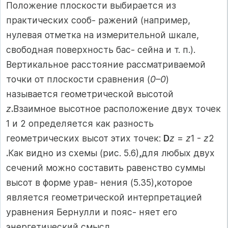
Положение плоскости выбирается из
практических сооб- ражений (например,
нулевая отметка на измерительной шкале,
свободная поверхность бас- сейна и т. п.).
Вертикальное расстояние рассматриваемой
точки от плоскости сравнения (
0–0
)
называется геометрической высотой
z
.
Взаимное высотное расположение двух точек
1 и 2 определяется как разность
геометрических высот этих точек:
D
z
=
z
1 -
z
2
.
Как видно из схемы (рис. 5.6)
,
для любых двух
сечений можно составить равенство суммы
высот в форме урав- нения (5.35)
,
которое
является геометрической интерпретацией
уравнения Бернулли и пояс- няет его
энергетический смысл.