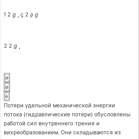
1 2
g
¸ ç 2 ρ
g
2 2
g
¸
ø
ø
è
Потери удельной механической энергии
потока (гидравлические потери) обусловлены
работой сил внутреннего трения и
вихреобразованием. Они складываются из