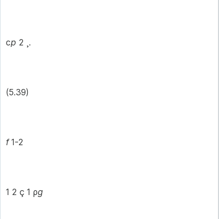
с
р
2 ¸.
(5.39)
f
1-2
1 2 ç 1 ρ
g