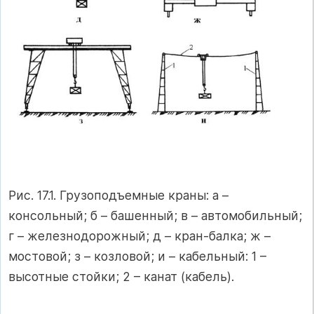
Рис. 17.1. Грузоподъемные краны: а –
консольный; б – башенный; в – автомобильный;
г – железнодорожный; д – кран-балка; ж –
мостовой; з – козловой; и – кабельный: 1 –
высотные стойки; 2 – канат (кабель).